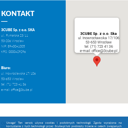
KONTAKT
3CUBE Sp. z o.o. SKA
3CUBE Sp. z o.o. Ska
ul.. Rymarska 23/11
ul. Inowrocławska 17/106
53-206 Wrocław
53-653 Wrocław
tel. (71) 723 41 36
NIP: 8943041005
e-mail: office@3cube.pl
KRS: 0000429296
Biuro:
ul. Inowrocławska 17/106
53-653 Wrocław
tel. (71) 723 41 36
e-mail:
office@3cube.pl
Uwaga! Ten serwis używa cookies i podobnych technologii. Zgoda wyrażona na
Oprogramowanie
Rozwiązania dla biznesu
Studium przypadku
korzystanie z tych technologii przez 3cube.pl lub podmioty trzecie w celach związanych
Hosting
O nas
Kontakt
Polityka Cookies
Polityka prywatności