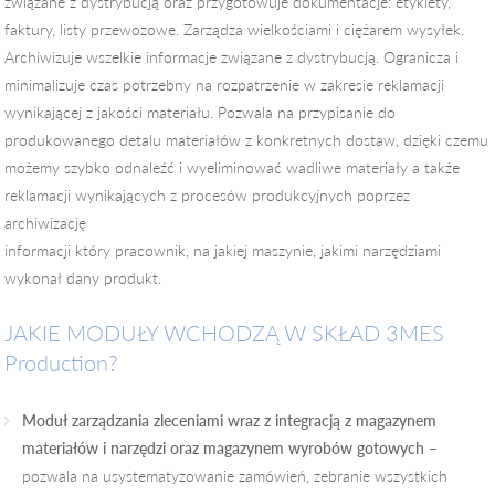
związane z dystrybucją oraz przygotowuje dokumentacje: etykiety,
faktury, listy przewozowe. Zarządza wielkościami i ciężarem wysyłek.
Archiwizuje wszelkie informacje związane z dystrybucją. Ogranicza i
minimalizuje czas potrzebny na rozpatrzenie w zakresie reklamacji
wynikającej z jakości materiału. Pozwala na przypisanie do
produkowanego detalu materiałów z konkretnych dostaw, dzięki czemu
możemy szybko odnaleźć i wyeliminować wadliwe materiały a także
reklamacji wynikających z procesów produkcyjnych poprzez
archiwizację
informacji który pracownik, na jakiej maszynie, jakimi narzędziami
wykonał dany produkt.
JAKIE MODUŁY WCHODZĄ W SKŁAD 3MES
Production?
Moduł zarządzania zleceniami wraz z integracją z magazynem
materiałów i narzędzi oraz magazynem wyrobów gotowych
–
pozwala na usystematyzowanie zamówień, zebranie wszystkich