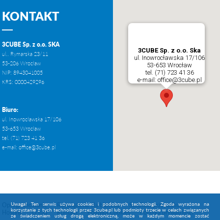
KONTAKT
3CUBE Sp. z o.o. SKA
3CUBE Sp. z o.o. Ska
ul.. Rymarska 23/11
ul. Inowrocławska 17/106
53-206 Wrocław
53-653 Wrocław
tel. (71) 723 41 36
NIP: 8943041005
e-mail: office@3cube.pl
KRS: 0000429296
Biuro:
ul. Inowrocławska 17/106
53-653 Wrocław
tel. (71) 723 41 36
e-mail:
office@3cube.pl
Uwaga! Ten serwis używa cookies i podobnych technologii. Zgoda wyrażona na
Oprogramowanie
Rozwiązania dla biznesu
Studium przypadku
korzystanie z tych technologii przez 3cube.pl lub podmioty trzecie w celach związanych
Hosting
O nas
Kontakt
Polityka Cookies
Polityka prywatności
ze świadczeniem usług drogą elektroniczną, może w każdym momencie zostać