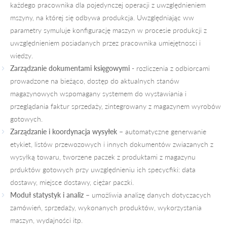
każdego pracownika dla pojedynczej operacji z uwzględnieniem
mszyny, na której się odbywa produkcja. Uwzględniając ww
parametry symuluje konfigurację maszyn w procesie produkcji z
uwzględnieniem posiadanych przez pracownika umiejętnosci i
wiedzy.
Zarządzanie dokumentami księgowymi
- rozliczenia z odbiorcami
prowadzone na bieżąco, dostęp do aktualnych stanów
magazynowych wspomagany systemem do wystawiania i
przeglądania faktur sprzedaży, zintegrowany z magazynem wyrobów
gotowych.
Zarządzanie i koordynacja wysyłek
– automatyczne generwanie
etykiet, listów przewozowych i innych dokumentów zwiazanych z
wysyłką towaru, tworzene paczek z produktami z magazynu
prduktów gotowych przy uwzględnieniu ich specycfiki: data
dostawy, miejsce dostawy, ciężar paczki.
Moduł statystyk i analiz
– umożliwia analizę danych dotyczacych
zamówień, sprzedaży, wykonanych produktów, wykorzystania
maszyn, wydajności itp.