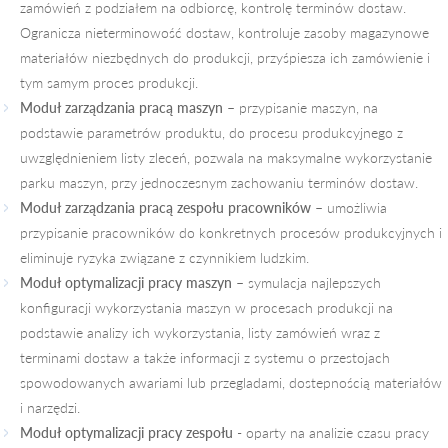
zamówień z podziałem na odbiorcę, kontrolę terminów dostaw.
Ogranicza nieterminowość dostaw, kontroluje zasoby magazynowe
materiałów niezbędnych do produkcji, przyśpiesza ich zamówienie i
tym samym proces produkcji.
Moduł zarządzania pracą maszyn
– przypisanie maszyn, na
podstawie parametrów produktu, do procesu produkcyjnego z
uwzględnieniem listy zleceń, pozwala na maksymalne wykorzystanie
parku maszyn, przy jednoczesnym zachowaniu terminów dostaw.
Moduł zarządzania pracą zespołu pracowników
– umożliwia
przypisanie pracowników do konkretnych procesów produkcyjnych i
eliminuje ryzyka związane z czynnikiem ludzkim.
Moduł optymalizacji pracy maszyn
– symulacja najlepszych
konfiguracji wykorzystania maszyn w procesach produkcji na
podstawie analizy ich wykorzystania, listy zamówień wraz z
terminami dostaw a także informacji z systemu o przestojach
spowodowanych awariami lub przegladami, dostepnością materiałów
i narzędzi.
Moduł optymalizacji pracy zespołu
- oparty na analizie czasu pracy